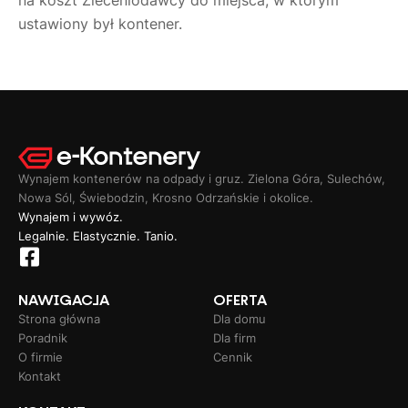
na koszt Zleceniodawcy do miejsca, w którym
ustawiony był kontener.
Wynajem kontenerów na odpady i gruz. Zielona Góra, Sulechów,
Nowa Sól, Świebodzin, Krosno Odrzańskie i okolice.
Wynajem i wywóz.
Legalnie. Elastycznie. Tanio.
NAWIGACJA
OFERTA
Strona główna
Dla domu
Poradnik
Dla firm
O firmie
Cennik
Kontakt