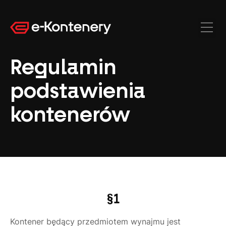
Regulamin
podstawienia
kontenerów
§1
Kontener będący przedmiotem wynajmu jest