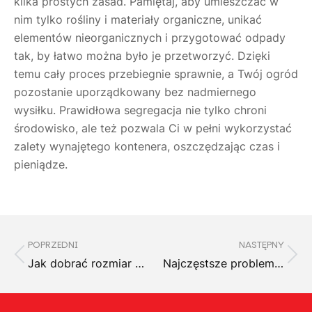
kilka prostych zasad. Pamiętaj, aby umieszczać w
nim tylko rośliny i materiały organiczne, unikać
elementów nieorganicznych i przygotować odpady
tak, by łatwo można było je przetworzyć. Dzięki
temu cały proces przebiegnie sprawnie, a Twój ogród
pozostanie uporządkowany bez nadmiernego
wysiłku. Prawidłowa segregacja nie tylko chroni
środowisko, ale też pozwala Ci w pełni wykorzystać
zalety wynajętego kontenera, oszczędzając czas i
pieniądze.
POPRZEDNI
NASTĘPNY
Jak dobrać rozmiar kontenera do ilości odpadów izolacyjnych?
Najczęstsze problemy przy wynajmie kontenera na budowę i jak ich uniknąć