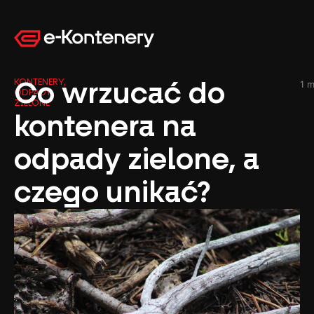
KONTENERY
Co wrzucać do
,
1 
ODPADY
ZIELONE
kontenera na
odpady zielone, a
czego unikać?