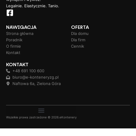
Legalnie. Elastycznie. Tanio.
NAWIGACJA
OFERTA
Strona główna
Dla domu
Poradnik
Dla firm
O firmie
Cennik
Kontakt
KONTAKT
+48 691 100 600
biuro@e-konteneryzg.pl
Naftowa 6a, Zielona Góra
Wszelkie prawa zastrzeżone © 2026.eKontenery