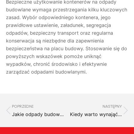
Bezpieczne użytkowanie kontenerów na odpady
budowlane wymaga przestrzegania kilku kluczowych
zasad. Wybór odpowiedniego kontenera, jego
prawidłowe ustawienie, załadunek, segregacja
odpadów, bezpieczny transport oraz regularna
konserwacja są niezbędne dla zapewnienia
bezpieczeństwa na placu budowy. Stosowanie się do
powyższych wskazówek pomoże uniknąć
wypadków, chronić środowisko i efektywnie
zarządzać odpadami budowlanymi.
POPRZEDNI
NASTĘPNY
Jakie odpady budowlane można umieszczać w kontenerach? Praktyczny przewodnik
Kiedy warto wynająć kontener na śmieci? Poradnik dla właścicieli domów i firm