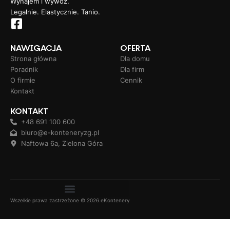
Wynajem i wywóz.
Legalnie. Elastycznie. Tanio.
NAWIGACJA
OFERTA
Strona główna
Dla domu
Poradnik
Dla firm
O firmie
Cennik
Kontakt
KONTAKT
+48 691 100 600
biuro@e-konteneryzg.pl
Naftowa 6a, Zielona Góra
Wszelkie prawa zastrzeżone © 2026.eKontenery